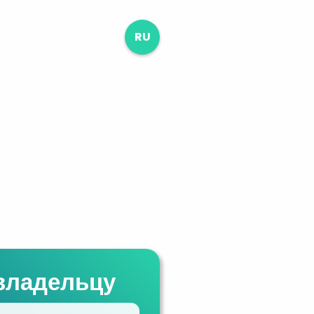
RU
владельцу