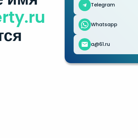
Telegram
rty.ru
Whatsapp
тся
a@61.ru