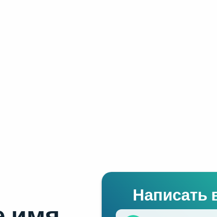
Написать 
 имя