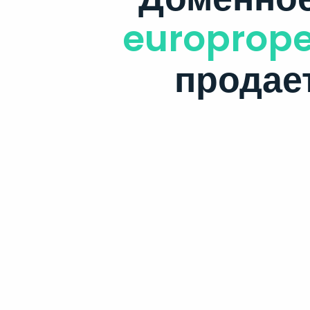
europrope
продае